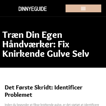
Træn Din Egen
Håndværker: Fix
Knirkende Gulve Selv
Det Første Skridt: Identificer
Problemet
Inden du begynder at fikse knirkende gulve, er det vigtigt at identificere