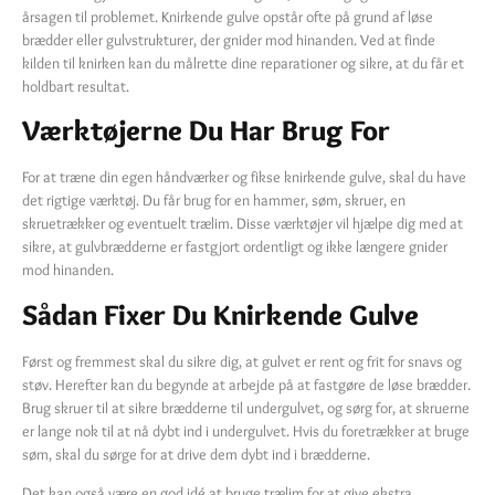
årsagen til problemet. Knirkende gulve opstår ofte på grund af løse
brædder eller gulvstrukturer, der gnider mod hinanden. Ved at finde
kilden til knirken kan du målrette dine reparationer og sikre, at du får et
holdbart resultat.
Værktøjerne Du Har Brug For
For at træne din egen håndværker og fikse knirkende gulve, skal du have
det rigtige værktøj. Du får brug for en hammer, søm, skruer, en
skruetrækker og eventuelt trælim. Disse værktøjer vil hjælpe dig med at
sikre, at gulvbrædderne er fastgjort ordentligt og ikke længere gnider
mod hinanden.
Sådan Fixer Du Knirkende Gulve
Først og fremmest skal du sikre dig, at gulvet er rent og frit for snavs og
støv. Herefter kan du begynde at arbejde på at fastgøre de løse brædder.
Brug skruer til at sikre brædderne til undergulvet, og sørg for, at skruerne
er lange nok til at nå dybt ind i undergulvet. Hvis du foretrækker at bruge
søm, skal du sørge for at drive dem dybt ind i brædderne.
Det kan også være en god idé at bruge trælim for at give ekstra