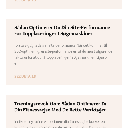
Sådan Optimerer Du Din Site-Performance
For Topplaceringer I Søgemaskiner
Forstå vigtigheden af site-performance Når det kommer til
SEO-optimering, er site-performance en af de mest afgørende
faktorer for at opnå topplaceringer i søgemaskiner. Ligesom
en
SEE DETAILS
Træningsrevolution: Sådan Optimerer Du
Din Fitnessrejse Med De Rette Værktøjer
Indfør en ny rutine At optimere din fitnessrejse kræver en
kombination af disciplin og de rette værktøjer. En af de første