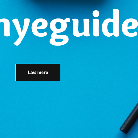
nyeguid
Læs mere