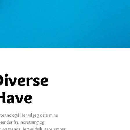
Diverse
Have
teknologi! Her vil jeg dele mine
pænder fra indretning og
t og trends. Jeg vil diskutere emner