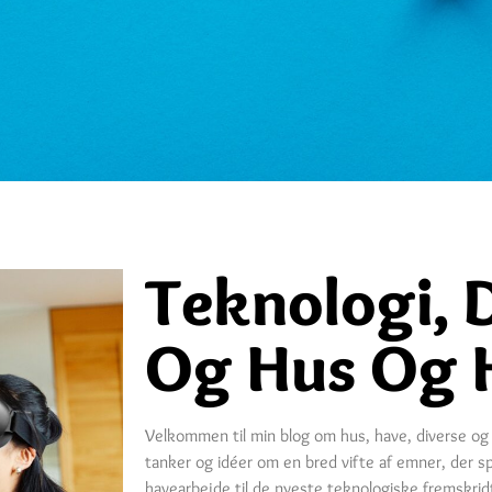
Teknologi, 
Og Hus Og 
Velkommen til min blog om hus, have, diverse og 
tanker og idéer om en bred vifte af emner, der s
havearbejde til de nyeste teknologiske fremskrid