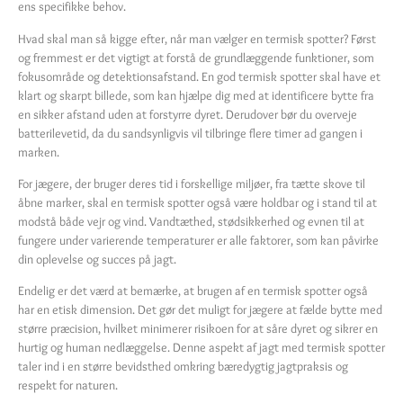
ens specifikke behov.
Hvad skal man så kigge efter, når man vælger en termisk spotter? Først
og fremmest er det vigtigt at forstå de grundlæggende funktioner, som
fokusområde og detektionsafstand. En god termisk spotter skal have et
klart og skarpt billede, som kan hjælpe dig med at identificere bytte fra
en sikker afstand uden at forstyrre dyret. Derudover bør du overveje
batterilevetid, da du sandsynligvis vil tilbringe flere timer ad gangen i
marken.
For jægere, der bruger deres tid i forskellige miljøer, fra tætte skove til
åbne marker, skal en termisk spotter også være holdbar og i stand til at
modstå både vejr og vind. Vandtæthed, stødsikkerhed og evnen til at
fungere under varierende temperaturer er alle faktorer, som kan påvirke
din oplevelse og succes på jagt.
Endelig er det værd at bemærke, at brugen af en termisk spotter også
har en etisk dimension. Det gør det muligt for jægere at fælde bytte med
større præcision, hvilket minimerer risikoen for at såre dyret og sikrer en
hurtig og human nedlæggelse. Denne aspekt af jagt med termisk spotter
taler ind i en større bevidsthed omkring bæredygtig jagtpraksis og
respekt for naturen.