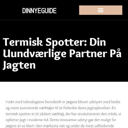
Termisk Spotter: Din
Uundværlige Partner På
Jagten
I takt med teknologiens fremskridt er jægere blevet udstyret med bedre
og mere avancerede værktøjer til at forbedre deres jagtoplevelser. En
termisk spotter er et sådant værktøj, der har revolutioneret den måde, vi
opfatter jagt i moderne tid. Dette innovative udstyr gør det muligt for
jægere at se klart i den mørkeste nat og under de mest udfordrende