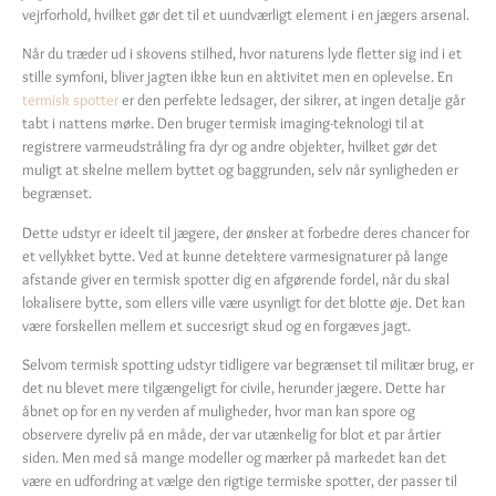
vejrforhold, hvilket gør det til et uundværligt element i en jægers arsenal.
Når du træder ud i skovens stilhed, hvor naturens lyde fletter sig ind i et
stille symfoni, bliver jagten ikke kun en aktivitet men en oplevelse. En
termisk spotter
er den perfekte ledsager, der sikrer, at ingen detalje går
tabt i nattens mørke. Den bruger termisk imaging-teknologi til at
registrere varmeudstråling fra dyr og andre objekter, hvilket gør det
muligt at skelne mellem byttet og baggrunden, selv når synligheden er
begrænset.
Dette udstyr er ideelt til jægere, der ønsker at forbedre deres chancer for
et vellykket bytte. Ved at kunne detektere varmesignaturer på lange
afstande giver en termisk spotter dig en afgørende fordel, når du skal
lokalisere bytte, som ellers ville være usynligt for det blotte øje. Det kan
være forskellen mellem et succesrigt skud og en forgæves jagt.
Selvom termisk spotting udstyr tidligere var begrænset til militær brug, er
det nu blevet mere tilgængeligt for civile, herunder jægere. Dette har
åbnet op for en ny verden af muligheder, hvor man kan spore og
observere dyreliv på en måde, der var utænkelig for blot et par årtier
siden. Men med så mange modeller og mærker på markedet kan det
være en udfordring at vælge den rigtige termiske spotter, der passer til