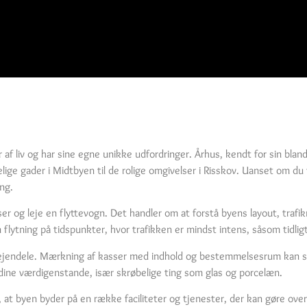
af liv og har sine egne unikke udfordringer. Århus, kendt for sin blan
ge gader i Midtbyen til de rolige omgivelser i Risskov. Uanset om du fly
ang.
 og leje en flyttevogn. Det handler om at forstå byens layout, trafik
lytning på tidspunkter, hvor trafikken er mindst intens, såsom tidli
ne ejendele. Mærkning af kasser med indhold og bestemmelsesrum kan s
 dine værdigenstande, især skrøbelige ting som glas og porcelæn.
, at byen byder på en række faciliteter og tjenester, der kan gøre over