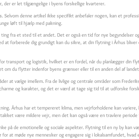
der er let tilgængelige i byens forskellige kvarterer.
. Selvom denne artikel ikke specifikt anbefaler nogen, kan et professi
unge løft til hjælp med pakning.
 ting fra et sted til et andet. Det er også en tid for nye begyndelser 
 at forberede dig grundigt kan du sikre, at din flytning i Århus blive
 transport og logistik, hvilket er en fordel, når du planlægger din fly
t om du flytter indenfor byens grænser eller til en anden del af landet
åder at vælge imellem. Fra de livlige og centrale områder som Frederiks
harme og karakter, og det er værd at tage sig tid til at udforske forsk
ytning. Århus har et tempereret klima, men vejrforholdene kan variere, 
takket være mildere vejr, men det kan også være en travlere periode f
nke på de emotionelle og sociale aspekter. Flytning til en ny by kan v
der for at møde nye mennesker og engagere sig i lokalsamfundet, hvad