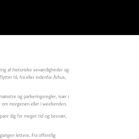
ding af historiske seværdigheder og
tter til, fra eller indenfor Århus,
mønstre og parkeringsregler, især i
gt om morgenen eller i weekenden.
pare dig for meget tid og besvær,
gangen lettere. Fra offentlig