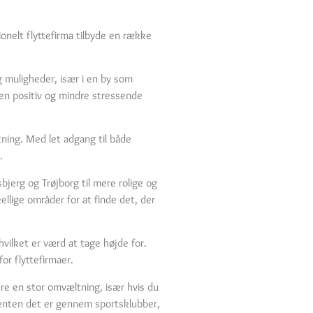
onelt flyttefirma tilbyde en række
og muligheder, især i en by som
r en positiv og mindre stressende
tning. Med let adgang til både
.
bjerg og Trøjborg til mere rolige og
ellige områder for at finde det, der
hvilket er værd at tage højde for.
or flyttefirmaer.
ære en stor omvæltning, især hvis du
 enten det er gennem sportsklubber,