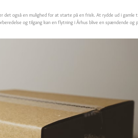
 det også en mulighed for at starte på en frisk. At rydde ud i gamle t
beredelse og tilgang kan en flytning i Århus blive en spændende og pos