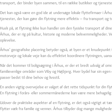
transport, der binder byen sammen, til en række butikker og tjenester, 
Det kan også være en god ide at undersøge lokale flyttefirmaer i Århus
tjenester, der kan gøre din flytning mere effektiv – fra transport og t
Husk på, at flytning ikke kun handler om den fysiske transport af dine
Århus, der er rig på kultur, historie og moderne bekvemmeligheder. Ved
oplevelse.
Århus’ geografiske placering betyder også, at byen er et knudepunkt for
motorveje og lokale veje kan du effektivt koordinere flytningen, uanse
Når det kommer til boligsøgning i Århus, er der et bredt udvalg af omr
familievenlige områder som Viby og Højbjerg. Hver bydel har sin egen c
passer bedst til dine behov og livsstil.
En anden vigtig overvejelse er valget af det rette tidspunkt for din fl
En flytning i forårs- eller sommermånederne kan være mere behagelig 
Udover de praktiske aspekter af en flytning, er det også vigtigt at tæ
flytter væk fra familie og venner. Århus tilbyder dog mange mulighe