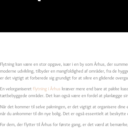
Flytning kan være en stor opgave, især i en by som Århus, der summer 
moderne udvikling, tilbyder en mangfoldighed af områder, fra de hyggeli
er det vigtigt at forberede sig grundigt for at sikre en glidende overg
En velorganiseret
flytning i Århus
kræver mere end bare at pakke kasser
tætbebyggede områder. Det kan også være en fordel at planlægge sin f
Når det kommer til selve pakningen, er det vigtigt at organisere di
når du ankommer til din nye bolig. Det er også essentielt at beskytte
For dem, der flytter til Århus for første gang, er det værd at bemærke